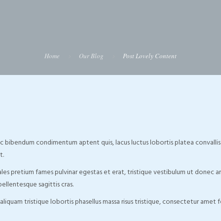
Home
Our Blog
Post Lovely Content
onec bibendum condimentum aptent quis, lacus luctus lobortis platea convallis
t.
es pretium fames pulvinar egestas et erat, tristique vestibulum ut donec a
llentesque sagittis cras.
iquam tristique lobortis phasellus massa risus tristique, consectetur amet fe