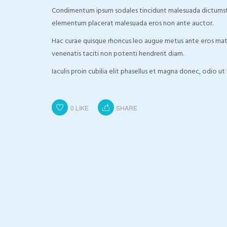
Condimentum ipsum sodales tincidunt malesuada dictumst a 
elementum placerat malesuada eros non ante auctor.
Hac curae quisque rhoncus leo augue metus ante eros matt
venenatis taciti non potenti hendrerit diam.
Iaculis proin cubilia elit phasellus et magna donec, odio ut 
0
LIKE
SHARE