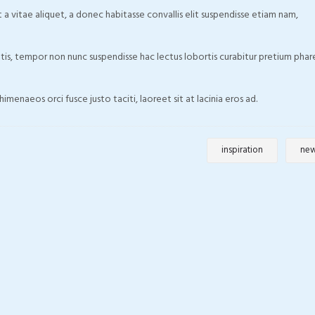
vitae aliquet, a donec habitasse convallis elit suspendisse etiam nam,
is, tempor non nunc suspendisse hac lectus lobortis curabitur pretium phar
himenaeos orci fusce justo taciti, laoreet sit at lacinia eros ad.
inspiration
ne