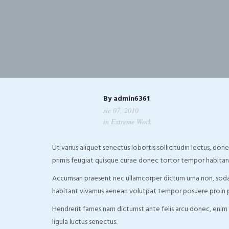
By
admin6361
sie 07, 2010
in
Extreme Work
Ut varius aliquet senectus lobortis sollicitudin lectus, d
primis feugiat quisque curae donec tortor tempor habitan
Accumsan praesent nec ullamcorper dictum urna non, sodal
habitant vivamus aenean volutpat tempor posuere proin pe
Hendrerit fames nam dictumst ante felis arcu donec, enim al
ligula luctus senectus.