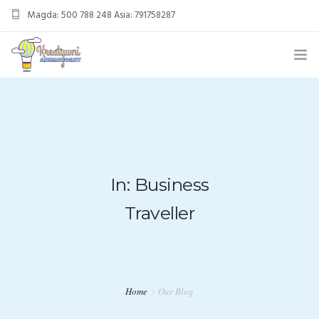
Magda: 500 788 248 Asia: 791758287
kreatywnianimatorzy@gmail.com
OFERTA
ANIMACJE URODZINOWE
DMUCHANIEC
In: Business
MIKOŁAJKI
Traveller
ANIMACJE WESELNE
OFERTA DLA FIRM
KONTAKT
Home
Our Blog