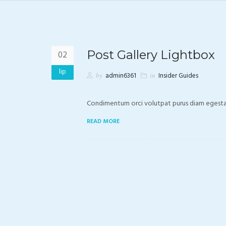
Post Gallery Lightbox
02
lip
by
admin6361
in
Insider Guides
Condimentum orci volutpat purus diam egestas 
READ MORE