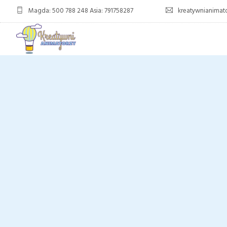
Magda: 500 788 248 Asia: 791758287
kreatywnianima