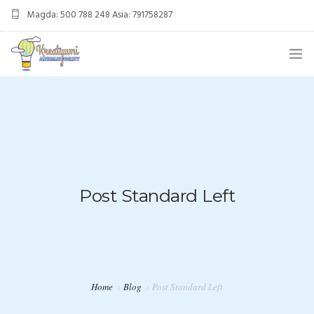
Magda: 500 788 248 Asia: 791758287
kreatywnianimatorzy@gmail.com
OFERTA
ANIMACJE URODZINOWE
DMUCHANIEC
MIKOŁAJKI
Post Standard Left
ANIMACJE WESELNE
OFERTA DLA FIRM
KONTAKT
Home
Blog
Post Standard Left