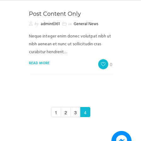
Post Content Only
by
admin6361
in
General News
Neque integer enim donec volutpat nibh ut
nibh aenean et nunc ut sollicitudin cras
curabitur hendrerit…
READ MORE
0
1
2
3
4