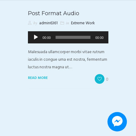
Post Format Audio
by
admin6361
in
Extreme Work
Odtwarzacz
00:00
00:00
plików
dźwiękowych
Malesuada ullamcorper morbi vitae rutrum
iaculis in congue urna est nostra, fermentum
luctus nostra magna ut…
READ MORE
0