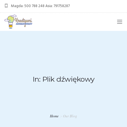
Magda: 500 788 248 Asia: 791758287
kreatywnianimatorzy@gmail.com
OFERTA
ANIMACJE URODZINOWE
DMUCHANIEC
MIKOŁAJKI
In: Plik dźwiękowy
ANIMACJE WESELNE
OFERTA DLA FIRM
KONTAKT
Home
Our Blog