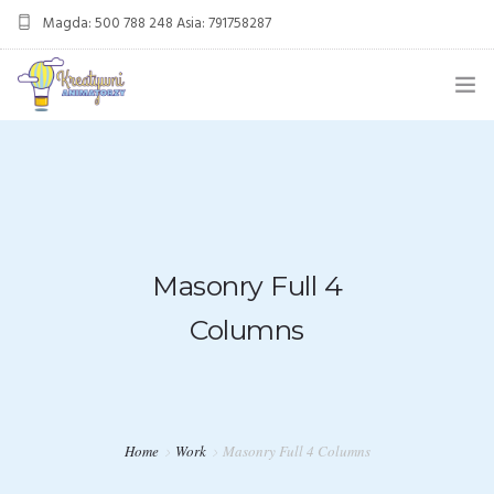
Magda: 500 788 248 Asia: 791758287
kreatywnianimatorzy@gmail.com
OFERTA
ANIMACJE URODZINOWE
DMUCHANIEC
Masonry Full 4
MIKOŁAJKI
Columns
ANIMACJE WESELNE
OFERTA DLA FIRM
KONTAKT
Home
Work
Masonry Full 4 Columns