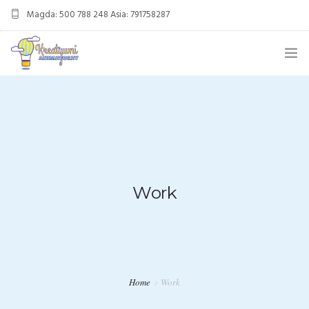
Magda: 500 788 248 Asia: 791758287
kreatywnianimatorzy@gmail.com
OFERTA
ANIMACJE URODZINOWE
DMUCHANIEC
MIKOŁAJKI
Work
ANIMACJE WESELNE
OFERTA DLA FIRM
KONTAKT
Home
Work