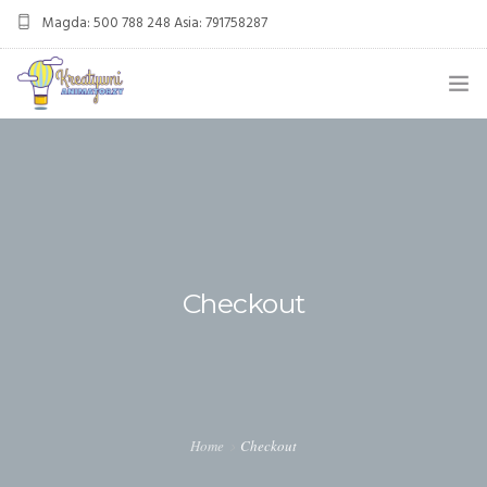
Magda: 500 788 248 Asia: 791758287
kreatywnianimatorzy@gmail.com
OFERTA
ANIMACJE URODZINOWE
DMUCHANIEC
MIKOŁAJKI
Checkout
ANIMACJE WESELNE
OFERTA DLA FIRM
KONTAKT
Home
Checkout